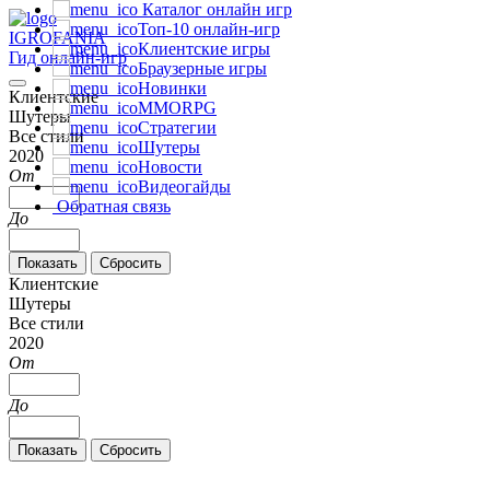
Каталог онлайн игр
Топ-10 онлайн-игр
IGRO
FANIA
Клиентские игры
Гид онлайн-игр
Браузерные игры
Новинки
Клиентские
MMORPG
Шутеры
Стратегии
Все стили
Шутеры
2020
Новости
От
Видеогайды
Обратная связь
До
Клиентские
Шутеры
Все стили
2020
От
До