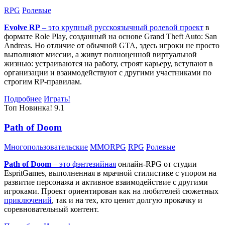
RPG
Ролевые
Evolve RP
– это крупный русскоязычный
ролевой проект
в
формате Role Play, созданный на основе Grand Theft Auto: San
Andreas. Но отличие от обычной GTA, здесь игроки не просто
выполняют миссии, а живут полноценной виртуальной
жизнью: устраиваются на работу, строят карьеру, вступают в
организации и взаимодействуют с другими участниками по
строгим RP-правилам.
Подробнее
Играть!
Топ
Новинка!
9.1
Path of Doom
Многопользовательские
MMORPG
RPG
Ролевые
Path of Doom
– это
фэнтезийная
онлайн-RPG от студии
EspritGames, выполненная в мрачной стилистике с упором на
развитие персонажа и активное взаимодействие с другими
игроками. Проект ориентирован как на любителей сюжетных
приключений
, так и на тех, кто ценит долгую прокачку и
соревновательный контент.