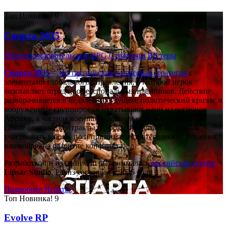
Топ
Новинка!
9
Спарта 2035
Многопользовательские
RPG
Стратегии
Шутеры
Спарта 2035
– это тактическая
пошаговая стратегия
с
элементами глобального управления, в которой игрок
возглавляет отряд профессиональных наёмников. Действие
разворачивается в недалёком будущем: политический кризис и
вооружённые группировки охватывают один из регионов
Африки, а частная военная компания «Спарта» берётся за
самые опасные контракты. Игроку предстоит не только
участвовать в боях, но и принимать стратегические решения,
влияющие на развитие конфликта.
Разработкой и изданием игры занималась
российская студия
Lipsar Studio
. Релиз состоялся в 2025 году.
Подробнее
Играть!
Топ
Новинка!
9
Evolve RP