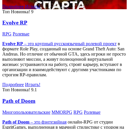
Подробнее
Играть!
Топ
Новинка!
9
Evolve RP
RPG
Ролевые
Evolve RP
– это крупный русскоязычный
ролевой проект
в
формате Role Play, созданный на основе Grand Theft Auto: San
Andreas. Но отличие от обычной GTA, здесь игроки не просто
выполняют миссии, а живут полноценной виртуальной
жизнью: устраиваются на работу, строят карьеру, вступают в
организации и взаимодействуют с другими участниками по
строгим RP-правилам.
Подробнее
Играть!
Топ
Новинка!
9.1
Path of Doom
Многопользовательские
MMORPG
RPG
Ролевые
Path of Doom
– это
фэнтезийная
онлайн-RPG от студии
EspritGames, выполненная в мрачной стилистике с упором на