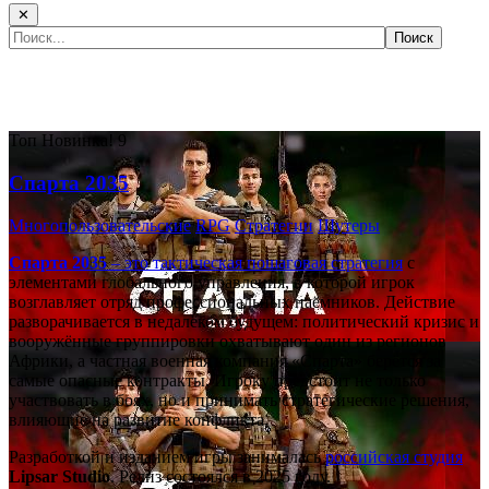
✕
Самые популярные игры сегодня:
Топ
Новинка!
9
Спарта 2035
Многопользовательские
RPG
Стратегии
Шутеры
Спарта 2035
– это тактическая
пошаговая стратегия
с
элементами глобального управления, в которой игрок
возглавляет отряд профессиональных наёмников. Действие
разворачивается в недалёком будущем: политический кризис и
вооружённые группировки охватывают один из регионов
Африки, а частная военная компания «Спарта» берётся за
самые опасные контракты. Игроку предстоит не только
участвовать в боях, но и принимать стратегические решения,
влияющие на развитие конфликта.
Разработкой и изданием игры занималась
российская студия
Lipsar Studio
. Релиз состоялся в 2025 году.