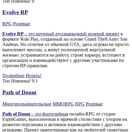
Топ
Новинка!
9
Evolve RP
RPG
Ролевые
Evolve RP
– это крупный русскоязычный
ролевой проект
в
формате Role Play, созданный на основе Grand Theft Auto: San
Andreas. Но отличие от обычной GTA, здесь игроки не просто
выполняют миссии, а живут полноценной виртуальной
жизнью: устраиваются на работу, строят карьеру, вступают в
организации и взаимодействуют с другими участниками по
строгим RP-правилам.
Подробнее
Играть!
Топ
Новинка!
9.1
Path of Doom
Многопользовательские
MMORPG
RPG
Ролевые
Path of Doom
– это
фэнтезийная
онлайн-RPG от студии
EspritGames, выполненная в мрачной стилистике с упором на
развитие персонажа и активное взаимодействие с другими
игроками. Проект ориентирован как на любителей сюжетных