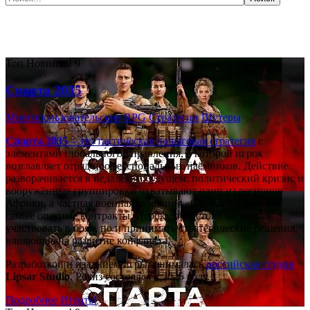
Самые популярные игры сегодня:
Топ
Новинка!
9
Спарта 2035
Многопользовательские
RPG
Стратегии
Шутеры
Спарта 2035
– это тактическая
пошаговая стратегия
с
элементами глобального управления, в которой игрок
возглавляет отряд профессиональных наёмников. Действие
разворачивается в недалёком будущем: политический кризис и
вооружённые группировки охватывают один из регионов
Африки, а частная военная компания «Спарта» берётся за
самые опасные контракты. Игроку предстоит не только
участвовать в боях, но и принимать стратегические решения,
влияющие на развитие конфликта.
Разработкой и изданием игры занималась
российская студия
Lipsar Studio
. Релиз состоялся в 2025 году.
Подробнее
Играть!