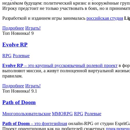
недалёком будущем: политический кризис и вооружённые групп
Игроку предстоит не только участвовать в боях, но и принима
Разработкой и изданием игры занималась
российская студия
Li
Подробнее
Играть!
Топ
Новинка!
9
Evolve RP
RPG
Ролевые
Evolve RP
– это крупный русскоязычный
ролевой проект
в фор
выполняют миссии, а живут полноценной виртуальной жизнью: 
правилам.
Подробнее
Играть!
Топ
Новинка!
9.1
Path of Doom
Многопользовательские
MMORPG
RPG
Ролевые
Path of Doom
– это
фэнтезийная
онлайн-RPG от студии EspritG
Проект ориентирован как на любителей сюжетных
приключен