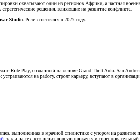
ировки охватывают один из регионов Африки, а частная военна
ть стратегические решения, влияющие на развитие конфликта.
psar Studio
. Релиз состоялся в 2025 году.
мате Role Play, созданный на основе Grand Theft Auto: San Andre
устраиваются на работу, строят карьеру, вступают в организац
ames, выполненная в мрачной стилистике с упором на развитие 
ий
, так и на тех, кто ценит долгую прокачку и соревновательный 