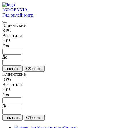
IGRO
FANIA
Гид онлайн-игр
Клиентские
RPG
Все стили
2019
От
До
Клиентские
RPG
Все стили
2019
От
До
Каталог онлайн игр