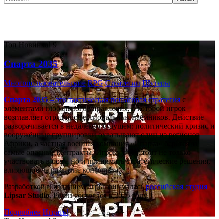
Самые популярные игры сегодня:
Топ
Новинка!
9
Спарта 2035
Многопользовательские
RPG
Стратегии
Шутеры
Спарта 2035
– это тактическая
пошаговая стратегия
с
элементами глобального управления, в которой игрок
возглавляет отряд профессиональных наёмников. Действие
разворачивается в недалёком будущем: политический кризис и
вооружённые группировки охватывают один из регионов
Африки, а частная военная компания «Спарта» берётся за
самые опасные контракты. Игроку предстоит не только
участвовать в боях, но и принимать стратегические решения,
влияющие на развитие конфликта.
Разработкой и изданием игры занималась
российская студия
Lipsar Studio
. Релиз состоялся в 2025 году.
Подробнее
Играть!