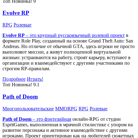
Топ
Новинка!
9
Evolve RP
RPG
Ролевые
Evolve RP
– это крупный русскоязычный
ролевой проект
в
формате Role Play, созданный на основе Grand Theft Auto: San
Andreas. Но отличие от обычной GTA, здесь игроки не просто
выполняют миссии, а живут полноценной виртуальной
жизнью: устраиваются на работу, строят карьеру, вступают в
организации и взаимодействуют с другими участниками по
строгим RP-правилам.
Подробнее
Играть!
Топ
Новинка!
9.1
Path of Doom
Многопользовательские
MMORPG
RPG
Ролевые
Path of Doom
– это
фэнтезийная
онлайн-RPG от студии
EspritGames, выполненная в мрачной стилистике с упором на
развитие персонажа и активное взаимодействие с другими
игроками. Проект ориентирован как на любителей сюжетных