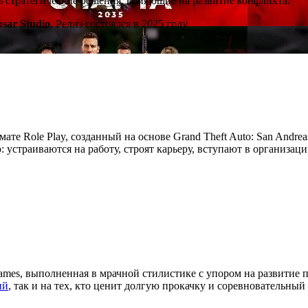
ть стратегические решения, влияющие на развитие конфликта.
psar Studio
. Релиз состоялся в 2025 году.
мате Role Play, созданный на основе Grand Theft Auto: San Andre
устраиваются на работу, строят карьеру, вступают в организац
ames, выполненная в мрачной стилистике с упором на развитие 
ий
, так и на тех, кто ценит долгую прокачку и соревновательный 