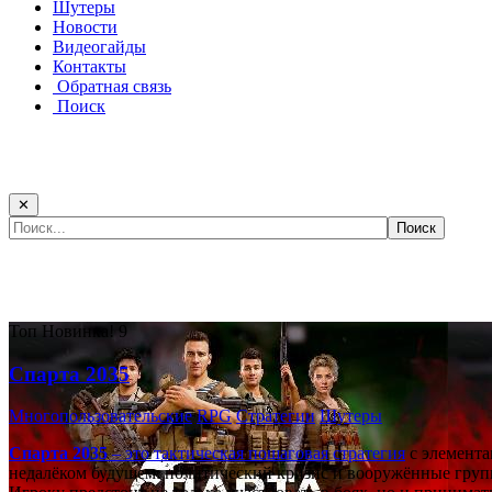
Шутеры
Новости
Видеогайды
Контакты
Обратная связь
Поиск
✕
Самые популярные игры сегодня:
Топ
Новинка!
9
Спарта 2035
Многопользовательские
RPG
Стратегии
Шутеры
Спарта 2035
– это тактическая
пошаговая стратегия
с элемента
недалёком будущем: политический кризис и вооружённые групп