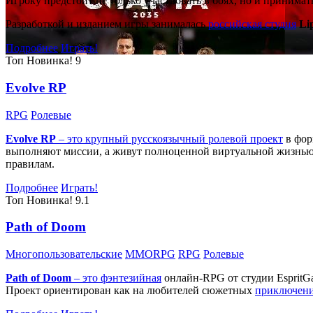
Игроку предстоит не только участвовать в боях, но и принима
Разработкой и изданием игры занималась
российская студия
Li
Подробнее
Играть!
Топ
Новинка!
9
Evolve RP
RPG
Ролевые
Evolve RP
– это крупный русскоязычный
ролевой проект
в фор
выполняют миссии, а живут полноценной виртуальной жизнью: 
правилам.
Подробнее
Играть!
Топ
Новинка!
9.1
Path of Doom
Многопользовательские
MMORPG
RPG
Ролевые
Path of Doom
– это
фэнтезийная
онлайн-RPG от студии EspritG
Проект ориентирован как на любителей сюжетных
приключен