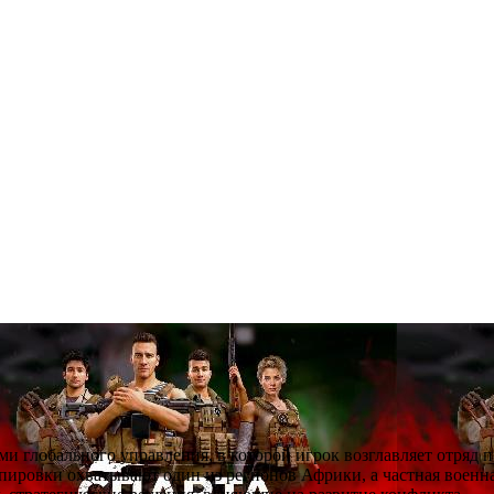
ми глобального управления, в которой игрок возглавляет отряд 
ировки охватывают один из регионов Африки, а частная военна