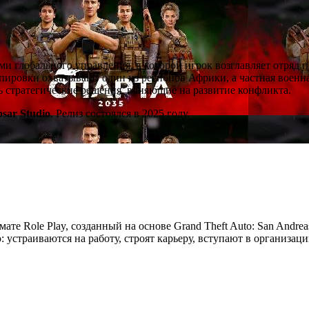
ми глобального управления, в которой игрок возглавляет отряд 
ировки охватывают один из регионов Африки, а частная военна
ть стратегические решения, влияющие на развитие конфликта.
psar Studio
. Релиз состоялся в 2025 году.
мате Role Play, созданный на основе Grand Theft Auto: San Andre
устраиваются на работу, строят карьеру, вступают в организац