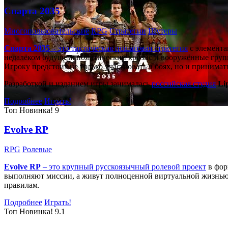
Спарта 2035
Многопользовательские
RPG
Стратегии
Шутеры
Спарта 2035
– это тактическая
пошаговая стратегия
с элемента
недалёком будущем: политический кризис и вооружённые групп
Игроку предстоит не только участвовать в боях, но и принима
Разработкой и изданием игры занималась
российская студия
Li
Подробнее
Играть!
Топ
Новинка!
9
Evolve RP
RPG
Ролевые
Evolve RP
– это крупный русскоязычный
ролевой проект
в фор
выполняют миссии, а живут полноценной виртуальной жизнью: 
правилам.
Подробнее
Играть!
Топ
Новинка!
9.1