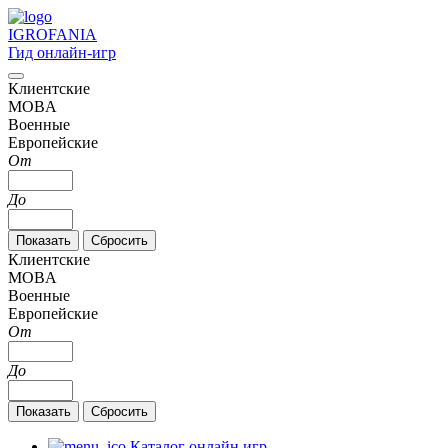
IGRO
FANIA
Гид онлайн-игр
Клиентские
MOBA
Военные
Европейские
От
До
Клиентские
MOBA
Военные
Европейские
От
До
Каталог онлайн игр