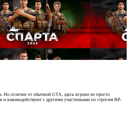
профессиональных наёмников. Действие разворачивается в
я компания «Спарта» берётся за самые опасные контракты.
as. Но отличие от обычной GTA, здесь игроки не просто
ии и взаимодействуют с другими участниками по строгим RP-