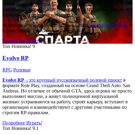
самые опасные контракты. Игроку предстоит не только
участвовать в боях, но и принимать стратегические решения,
влияющие на развитие конфликта.
Разработкой и изданием игры занималась
российская студия
Lipsar Studio
. Релиз состоялся в 2025 году.
Подробнее
Играть!
Топ
Новинка!
9
Evolve RP
RPG
Ролевые
Evolve RP
– это крупный русскоязычный
ролевой проект
в
формате Role Play, созданный на основе Grand Theft Auto: San
Andreas. Но отличие от обычной GTA, здесь игроки не просто
выполняют миссии, а живут полноценной виртуальной
жизнью: устраиваются на работу, строят карьеру, вступают в
организации и взаимодействуют с другими участниками по
строгим RP-правилам.
Подробнее
Играть!
Топ
Новинка!
9.1