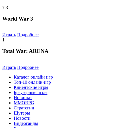
7.3
World War 3
Играть
Подробнее
1
Total War: ARENA
Играть
Подробнее
Каталог онлайн игр
Топ-10 онлайн-игр
Клиентские игры
Браузерные игры
Новинки
MMORPG
Стратегии
Шутеры
Новости
Видеогайды