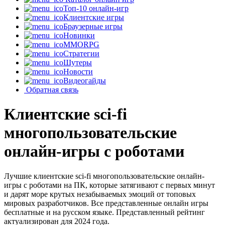
Топ-10 онлайн-игр
Клиентские игры
Браузерные игры
Новинки
MMORPG
Стратегии
Шутеры
Новости
Видеогайды
Обратная связь
Клиентские sci-fi
многопользовательские
онлайн-игры с роботами
Лучшие клиентские sci-fi многопользовательские онлайн-
игры с роботами на ПК, которые затягивают с первых минут
и дарят море крутых незабываемых эмоций от топовых
мировых разработчиков. Все представленные онлайн игры
бесплатные и на русском языке. Представленный рейтинг
актуализирован для 2024 года.