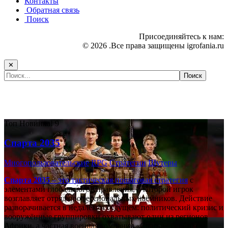
Контакты
Обратная связь
Поиск
Присоединяйтесь к нам:
© 2026 .Все права защищены igrofania.ru
✕
Самые популярные игры сегодня:
Топ
Новинка!
9
Спарта 2035
Многопользовательские
RPG
Стратегии
Шутеры
Спарта 2035
– это тактическая
пошаговая стратегия
с
элементами глобального управления, в которой игрок
возглавляет отряд профессиональных наёмников. Действие
разворачивается в недалёком будущем: политический кризис и
вооружённые группировки охватывают один из регионов
Африки, а частная военная компания «Спарта» берётся за