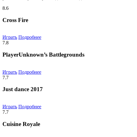
8.6
Cross Fire
Играть
Подробнее
7.8
PlayerUnknown’s Battlegrounds
Играть
Подробнее
7.7
Just dance 2017
Играть
Подробнее
7.7
Cuisine Royale