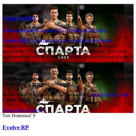
Топ
Новинка!
9
Спарта 2035
Многопользовательские
RPG
Стратегии
Шутеры
Спарта 2035
– это тактическая
пошаговая стратегия
с
элементами глобального управления, в которой игрок
возглавляет отряд профессиональных наёмников. Действие
разворачивается в недалёком будущем: политический кризис и
вооружённые группировки охватывают один из регионов
Африки, а частная военная компания «Спарта» берётся за
самые опасные контракты. Игроку предстоит не только
участвовать в боях, но и принимать стратегические решения,
влияющие на развитие конфликта.
Разработкой и изданием игры занималась
российская студия
Lipsar Studio
. Релиз состоялся в 2025 году.
Подробнее
Играть!
Топ
Новинка!
9
Evolve RP