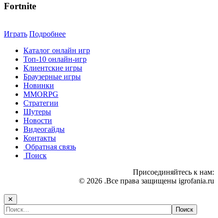
Fortnite
Играть
Подробнее
Каталог онлайн игр
Топ-10 онлайн-игр
Клиентские игры
Браузерные игры
Новинки
MMORPG
Стратегии
Шутеры
Новости
Видеогайды
Контакты
Обратная связь
Поиск
Присоединяйтесь к нам:
© 2026 .Все права защищены igrofania.ru
✕