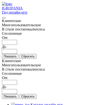
IGRO
FANIA
Гид онлайн-игр
Клиентские
Многопользовательские
В стиле постапокалипсиса
Сессионные
От
До
Клиентские
Многопользовательские
В стиле постапокалипсиса
Сессионные
От
До
Каталог онлайн игр