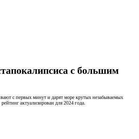
стапокалипсиса с большим
ивают с первых минут и дарят море крутых незабываемых
рейтинг актуализирован для 2024 года.