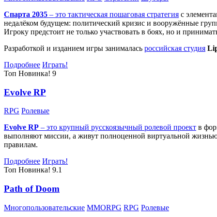
Спарта 2035
– это тактическая
пошаговая стратегия
с элемента
недалёком будущем: политический кризис и вооружённые групп
Игроку предстоит не только участвовать в боях, но и принима
Разработкой и изданием игры занималась
российская студия
Li
Подробнее
Играть!
Топ
Новинка!
9
Evolve RP
RPG
Ролевые
Evolve RP
– это крупный русскоязычный
ролевой проект
в фор
выполняют миссии, а живут полноценной виртуальной жизнью: 
правилам.
Подробнее
Играть!
Топ
Новинка!
9.1
Path of Doom
Многопользовательские
MMORPG
RPG
Ролевые