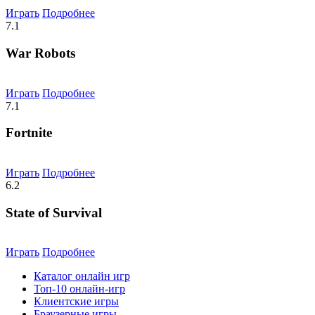
Играть
Подробнее
7.1
War Robots
Играть
Подробнее
7.1
Fortnite
Играть
Подробнее
6.2
State of Survival
Играть
Подробнее
Каталог онлайн игр
Топ-10 онлайн-игр
Клиентские игры
Браузерные игры