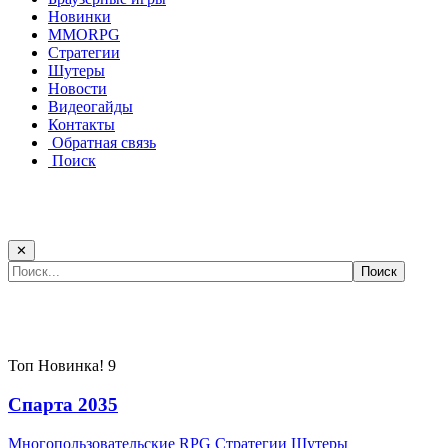
Новинки
MMORPG
Стратегии
Шутеры
Новости
Видеогайды
Контакты
Обратная связь
Поиск
✕
Самые популярные игры сегодня:
Топ
Новинка!
9
Спарта 2035
Многопользовательские
RPG
Стратегии
Шутеры