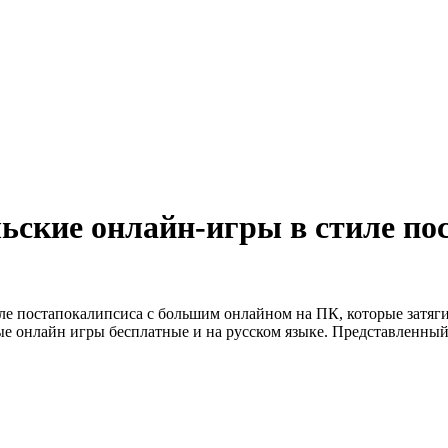
ьские онлайн-игры в стиле по
ле постапокалипсиса с большим онлайном на ПК, которые затяг
е онлайн игры бесплатные и на русском языке. Представленный 