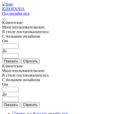
IGRO
FANIA
Гид онлайн-игр
Клиентские
Многопользовательские
В стиле постапокалипсиса
С большим онлайном
От
До
Клиентские
Многопользовательские
В стиле постапокалипсиса
С большим онлайном
От
До
Каталог онлайн игр