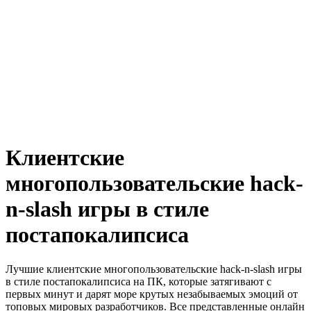
Клиентские
многопользовательские hack-
n-slash игры в стиле
постапокалипсиса
Лучшие клиентские многопользовательские hack-n-slash игры
в стиле постапокалипсиса на ПК, которые затягивают с
первых минут и дарят море крутых незабываемых эмоций от
топовых мировых разработчиков. Все представленные онлайн