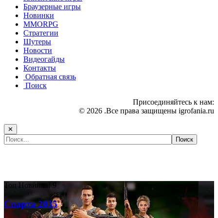
Браузерные игры
Новинки
MMORPG
Стратегии
Шутеры
Новости
Видеогайды
Контакты
Обратная связь
Поиск
Присоединяйтесь к нам:
© 2026 .Все права защищены igrofania.ru
✕
Самые популярные игры сегодня:
Топ
Новинка!
9
Спарта 2035