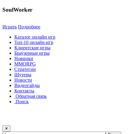
SoulWorker
Играть
Подробнее
Каталог онлайн игр
Топ-10 онлайн-игр
Клиентские игры
Браузерные игры
Новинки
MMORPG
Стратегии
Шутеры
Новости
Видеогайды
Контакты
Обратная связь
Поиск
✕