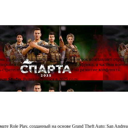
ми глобального управления, в которой игрок возглавляет отряд 
ировки охватывают один из регионов Африки, а частная военна
ть стратегические решения, влияющие на развитие конфликта.
psar Studio
. Релиз состоялся в 2025 году.
мате Role Play, созданный на основе Grand Theft Auto: San Andre