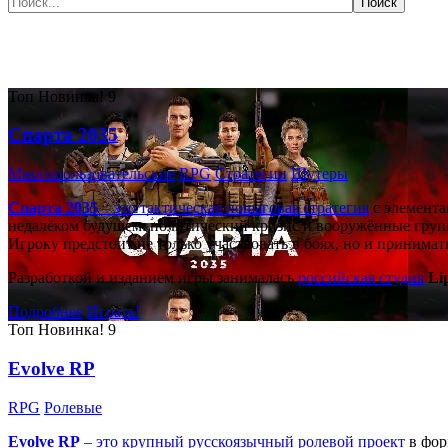
Самые популярные игры сегодня:
Топ
Новинка!
9
Спарта 2035
Многопользовательские
RPG
Стратегии
Шутеры
Спарта 2035
– это тактическая
пошаговая стратегия
с элемента
недалёком будущем: политический кризис и вооружённые групп
Игроку предстоит не только участвовать в боях, но и принима
Разработкой и изданием игры занималась
российская студия
Li
Подробнее
Играть!
Топ
Новинка!
9
Evolve RP
RPG
Ролевые
Evolve RP
– это крупный русскоязычный
ролевой проект
в фор