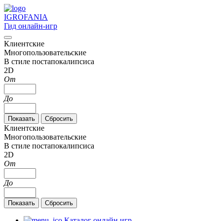
IGRO
FANIA
Гид онлайн-игр
Клиентские
Многопользовательские
В стиле постапокалипсиса
2D
От
До
Клиентские
Многопользовательские
В стиле постапокалипсиса
2D
От
До
Каталог онлайн игр