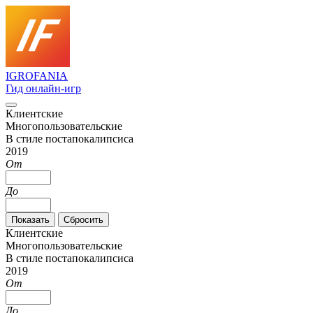
IGRO
FANIA
Гид онлайн-игр
Клиентские
Многопользовательские
В стиле постапокалипсиса
2019
От
До
Клиентские
Многопользовательские
В стиле постапокалипсиса
2019
От
До