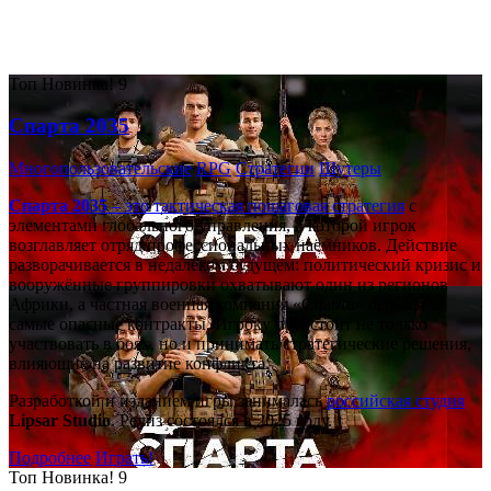
Самые популярные игры сегодня:
Топ
Новинка!
9
Спарта 2035
Многопользовательские
RPG
Стратегии
Шутеры
Спарта 2035
– это тактическая
пошаговая стратегия
с
элементами глобального управления, в которой игрок
возглавляет отряд профессиональных наёмников. Действие
разворачивается в недалёком будущем: политический кризис и
вооружённые группировки охватывают один из регионов
Африки, а частная военная компания «Спарта» берётся за
самые опасные контракты. Игроку предстоит не только
участвовать в боях, но и принимать стратегические решения,
влияющие на развитие конфликта.
Разработкой и изданием игры занималась
российская студия
Lipsar Studio
. Релиз состоялся в 2025 году.
Подробнее
Играть!
Топ
Новинка!
9