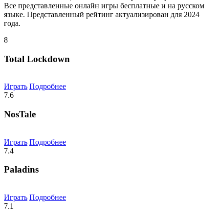
Все представленные онлайн игры бесплатные и на русском
языке. Представленный рейтинг актуализирован для 2024
года.
8
Total Lockdown
Играть
Подробнее
7.6
NosTale
Играть
Подробнее
7.4
Paladins
Играть
Подробнее
7.1