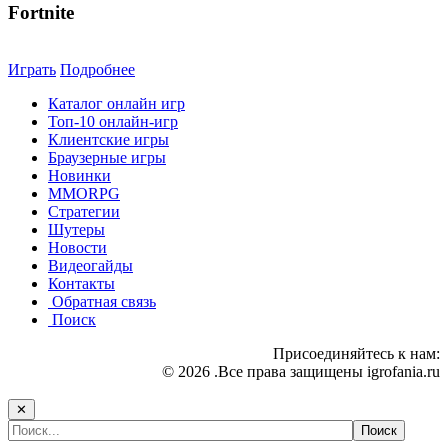
Fortnite
Играть
Подробнее
Каталог онлайн игр
Топ-10 онлайн-игр
Клиентские игры
Браузерные игры
Новинки
MMORPG
Стратегии
Шутеры
Новости
Видеогайды
Контакты
Обратная связь
Поиск
Присоединяйтесь к нам:
© 2026 .Все права защищены igrofania.ru
✕