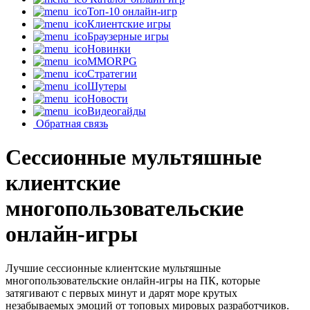
Топ-10 онлайн-игр
Клиентские игры
Браузерные игры
Новинки
MMORPG
Стратегии
Шутеры
Новости
Видеогайды
Обратная связь
Сессионные мультяшные
клиентские
многопользовательские
онлайн-игры
Лучшие сессионные клиентские мультяшные
многопользовательские онлайн-игры на ПК, которые
затягивают с первых минут и дарят море крутых
незабываемых эмоций от топовых мировых разработчиков.