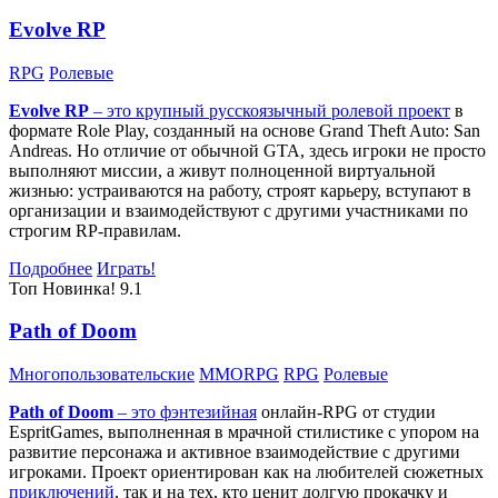
Evolve RP
RPG
Ролевые
Evolve RP
– это крупный русскоязычный
ролевой проект
в
формате Role Play, созданный на основе Grand Theft Auto: San
Andreas. Но отличие от обычной GTA, здесь игроки не просто
выполняют миссии, а живут полноценной виртуальной
жизнью: устраиваются на работу, строят карьеру, вступают в
организации и взаимодействуют с другими участниками по
строгим RP-правилам.
Подробнее
Играть!
Топ
Новинка!
9.1
Path of Doom
Многопользовательские
MMORPG
RPG
Ролевые
Path of Doom
– это
фэнтезийная
онлайн-RPG от студии
EspritGames, выполненная в мрачной стилистике с упором на
развитие персонажа и активное взаимодействие с другими
игроками. Проект ориентирован как на любителей сюжетных
приключений
, так и на тех, кто ценит долгую прокачку и