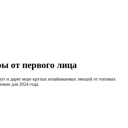
ы от первого лица
нут и дарят море крутых незабываемых эмоций от топовых
ован для 2024 года.