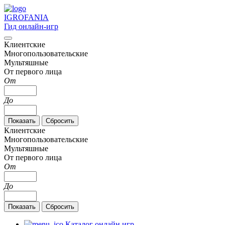
IGRO
FANIA
Гид онлайн-игр
Клиентские
Многопользовательские
Мультяшные
От первого лица
От
До
Клиентские
Многопользовательские
Мультяшные
От первого лица
От
До
Каталог онлайн игр