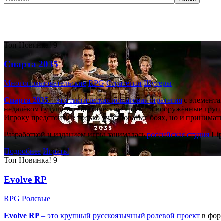
Самые популярные игры сегодня:
Топ
Новинка!
9
Спарта 2035
Многопользовательские
RPG
Стратегии
Шутеры
Спарта 2035
– это тактическая
пошаговая стратегия
с элемента
недалёком будущем: политический кризис и вооружённые групп
Игроку предстоит не только участвовать в боях, но и принима
Разработкой и изданием игры занималась
российская студия
Li
Подробнее
Играть!
Топ
Новинка!
9
Evolve RP
RPG
Ролевые
Evolve RP
– это крупный русскоязычный
ролевой проект
в фор