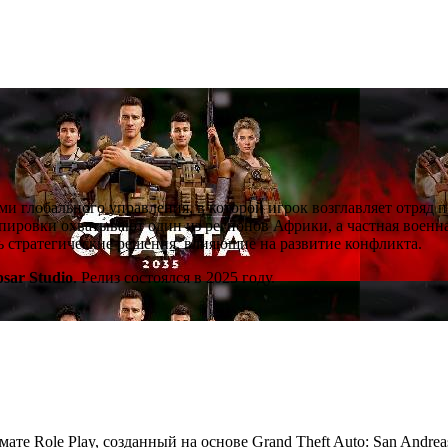
ми глобального управления, в которой игрок возглавляет отряд 
ировки охватывают один из регионов Африки, а частная военна
ть стратегические решения, влияющие на развитие конфликта.
psar Studio
. Релиз состоялся в 2025 году.
мате Role Play, созданный на основе Grand Theft Auto: San Andre