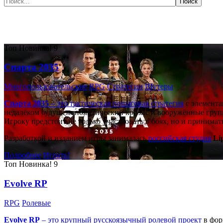
Самые популярные игры сегодня:
Топ
Новинка!
9
Спарта 2035
Многопользовательские
RPG
Стратегии
Шутеры
Спарта 2035
– это тактическая
пошаговая стратегия
с элемента
недалёком будущем: политический кризис и вооружённые групп
Игроку предстоит не только участвовать в боях, но и принима
Разработкой и изданием игры занималась
российская студия
Li
Подробнее
Играть!
Топ
Новинка!
9
Evolve RP
RPG
Ролевые
Evolve RP
– это крупный русскоязычный
ролевой проект
в фор