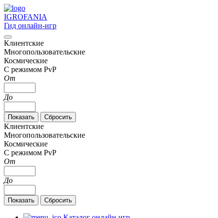
IGRO
FANIA
Гид онлайн-игр
Клиентские
Многопользовательские
Космические
С режимом PvP
От
До
Клиентские
Многопользовательские
Космические
С режимом PvP
От
До
Каталог онлайн игр