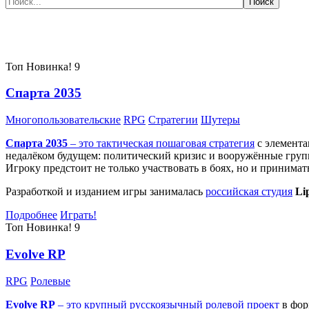
Самые популярные игры сегодня:
Топ
Новинка!
9
Спарта 2035
Многопользовательские
RPG
Стратегии
Шутеры
Спарта 2035
– это тактическая
пошаговая стратегия
с элемента
недалёком будущем: политический кризис и вооружённые групп
Игроку предстоит не только участвовать в боях, но и принима
Разработкой и изданием игры занималась
российская студия
Li
Подробнее
Играть!
Топ
Новинка!
9
Evolve RP
RPG
Ролевые
Evolve RP
– это крупный русскоязычный
ролевой проект
в фор