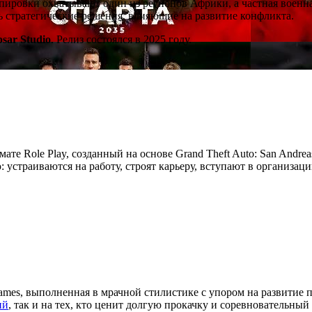
ировки охватывают один из регионов Африки, а частная военна
ть стратегические решения, влияющие на развитие конфликта.
psar Studio
. Релиз состоялся в 2025 году.
мате Role Play, созданный на основе Grand Theft Auto: San Andre
устраиваются на работу, строят карьеру, вступают в организац
ames, выполненная в мрачной стилистике с упором на развитие 
ий
, так и на тех, кто ценит долгую прокачку и соревновательный 