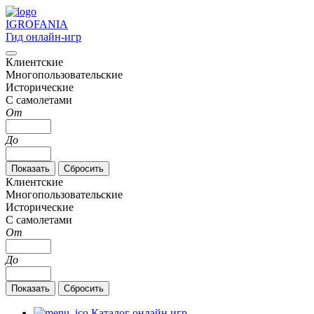
IGRO
FANIA
Гид онлайн-игр
Клиентские
Многопользовательские
Исторические
С самолетами
От
До
Клиентские
Многопользовательские
Исторические
С самолетами
От
До
Каталог онлайн игр