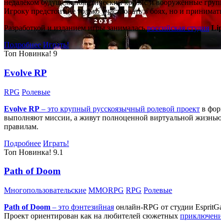
недалёком будущем: политический кризис и вооружённые групп
Игроку предстоит не только участвовать в боях, но и принима
Разработкой и изданием игры занималась
российская студия
Li
Подробнее
Играть!
Топ
Новинка!
9
Evolve RP
RPG
Ролевые
Evolve RP
– это крупный русскоязычный
ролевой проект
в фор
выполняют миссии, а живут полноценной виртуальной жизнью: 
правилам.
Подробнее
Играть!
Топ
Новинка!
9.1
Path of Doom
Многопользовательские
MMORPG
RPG
Ролевые
Path of Doom
– это
фэнтезийная
онлайн-RPG от студии EspritG
Проект ориентирован как на любителей сюжетных
приключен