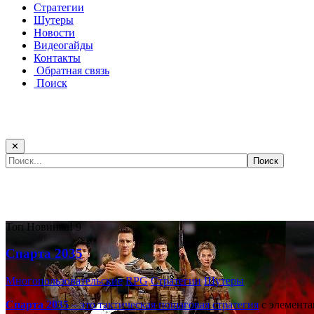
Стратегии
Шутеры
Новости
Видеогайды
Контакты
Обратная связь
Поиск
✕
Самые популярные игры сегодня:
Топ
Новинка!
9
Спарта 2035
Многопользовательские
RPG
Стратегии
Шутеры
Спарта 2035
– это тактическая
пошаговая стратегия
с элемента