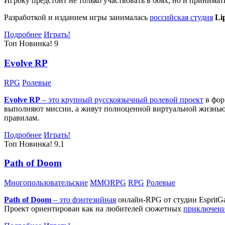
Игроку предстоит не только участвовать в боях, но и принима
Разработкой и изданием игры занималась
российская студия
Li
Подробнее
Играть!
Топ
Новинка!
9
Evolve RP
RPG
Ролевые
Evolve RP
– это крупный русскоязычный
ролевой проект
в фор
выполняют миссии, а живут полноценной виртуальной жизнью: 
правилам.
Подробнее
Играть!
Топ
Новинка!
9.1
Path of Doom
Многопользовательские
MMORPG
RPG
Ролевые
Path of Doom
– это
фэнтезийная
онлайн-RPG от студии EspritG
Проект ориентирован как на любителей сюжетных
приключен