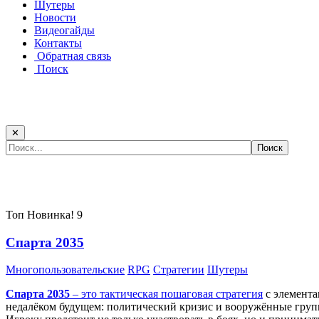
Шутеры
Новости
Видеогайды
Контакты
Обратная связь
Поиск
✕
Самые популярные игры сегодня:
Топ
Новинка!
9
Спарта 2035
Многопользовательские
RPG
Стратегии
Шутеры
Спарта 2035
– это тактическая
пошаговая стратегия
с элемента
недалёком будущем: политический кризис и вооружённые групп