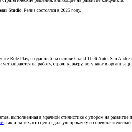
ть стратегические решения, влияющие на развитие конфликта.
psar Studio
. Релиз состоялся в 2025 году.
мате Role Play, созданный на основе Grand Theft Auto: San Andre
устраиваются на работу, строят карьеру, вступают в организац
ames, выполненная в мрачной стилистике с упором на развитие 
ий
, так и на тех, кто ценит долгую прокачку и соревновательный 