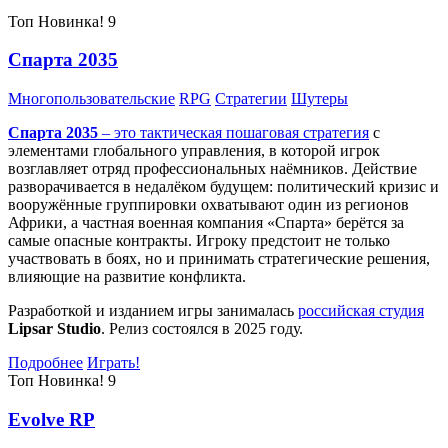
Топ
Новинка!
9
Спарта 2035
Многопользовательские
RPG
Стратегии
Шутеры
Спарта 2035
– это тактическая
пошаговая стратегия
с
элементами глобального управления, в которой игрок
возглавляет отряд профессиональных наёмников. Действие
разворачивается в недалёком будущем: политический кризис и
вооружённые группировки охватывают один из регионов
Африки, а частная военная компания «Спарта» берётся за
самые опасные контракты. Игроку предстоит не только
участвовать в боях, но и принимать стратегические решения,
влияющие на развитие конфликта.
Разработкой и изданием игры занималась
российская студия
Lipsar Studio
. Релиз состоялся в 2025 году.
Подробнее
Играть!
Топ
Новинка!
9
Evolve RP