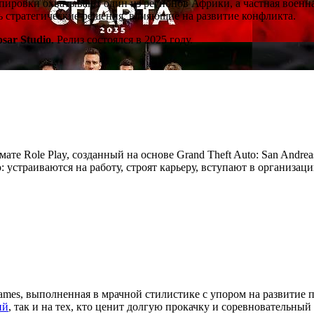
ировки охватывают один из регионов Африки, а частная военна
ть стратегические решения, влияющие на развитие конфликта.
psar Studio
. Релиз состоялся в 2025 году.
мате Role Play, созданный на основе Grand Theft Auto: San Andre
устраиваются на работу, строят карьеру, вступают в организац
ames, выполненная в мрачной стилистике с упором на развитие 
ий
, так и на тех, кто ценит долгую прокачку и соревновательный 