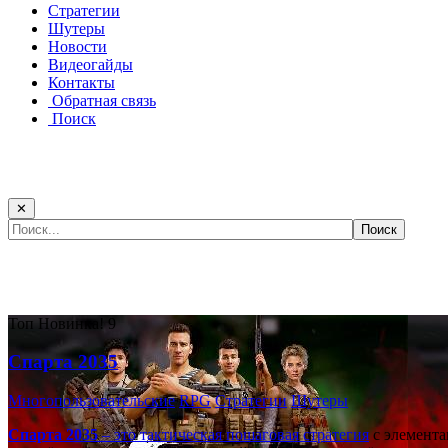
Стратегии
Шутеры
Новости
Видеогайды
Контакты
Обратная связь
Поиск
✕
Самые популярные игры сегодня:
Топ
Новинка!
9
Спарта 2035
Многопользовательские
RPG
Стратегии
Шутеры
Спарта 2035
– это тактическая
пошаговая стратегия
с элемента