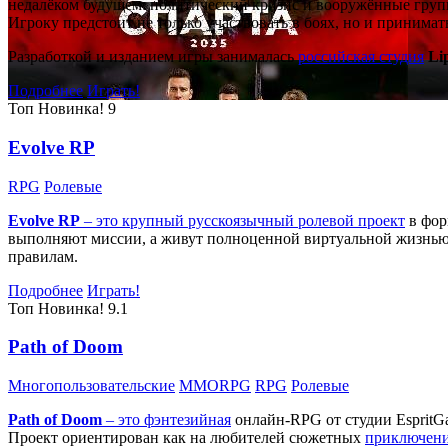
недалёком будущем: политический кризис и вооружённые групп
Игроку предстоит не только участвовать в боях, но и принима
Разработкой и изданием игры занималась
российская студия
Li
Подробнее
Играть!
Топ
Новинка!
9
Evolve RP
RPG
Ролевые
Evolve RP
– это крупный русскоязычный
ролевой проект
в фор
выполняют миссии, а живут полноценной виртуальной жизнью: 
правилам.
Подробнее
Играть!
Топ
Новинка!
9.1
Path of Doom
Многопользовательские
MMORPG
RPG
Ролевые
Path of Doom
– это
фэнтезийная
онлайн-RPG от студии EspritG
Проект ориентирован как на любителей сюжетных
приключен