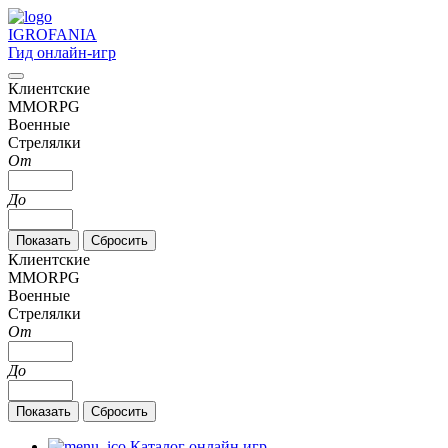
IGRO
FANIA
Гид онлайн-игр
Клиентские
MMORPG
Военные
Стрелялки
От
До
Клиентские
MMORPG
Военные
Стрелялки
От
До
Каталог онлайн игр