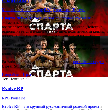
Спарта 2035
Многопользовательские
RPG
Стратегии
Шутеры
Спарта 2035
– это тактическая
пошаговая стратегия
с
элементами глобального управления, в которой игрок
возглавляет отряд профессиональных наёмников. Действие
разворачивается в недалёком будущем: политический кризис и
вооружённые группировки охватывают один из регионов
Африки, а частная военная компания «Спарта» берётся за
самые опасные контракты. Игроку предстоит не только
участвовать в боях, но и принимать стратегические решения,
влияющие на развитие конфликта.
Разработкой и изданием игры занималась
российская студия
Lipsar Studio
. Релиз состоялся в 2025 году.
Подробнее
Играть!
Топ
Новинка!
9
Evolve RP
RPG
Ролевые
Evolve RP
– это крупный русскоязычный
ролевой проект
в