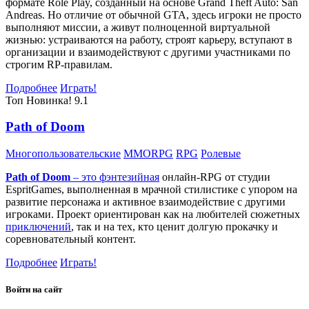
формате Role Play, созданный на основе Grand Theft Auto: San
Andreas. Но отличие от обычной GTA, здесь игроки не просто
выполняют миссии, а живут полноценной виртуальной
жизнью: устраиваются на работу, строят карьеру, вступают в
организации и взаимодействуют с другими участниками по
строгим RP-правилам.
Подробнее
Играть!
Топ
Новинка!
9.1
Path of Doom
Многопользовательские
MMORPG
RPG
Ролевые
Path of Doom
– это
фэнтезийная
онлайн-RPG от студии
EspritGames, выполненная в мрачной стилистике с упором на
развитие персонажа и активное взаимодействие с другими
игроками. Проект ориентирован как на любителей сюжетных
приключений
, так и на тех, кто ценит долгую прокачку и
соревновательный контент.
Подробнее
Играть!
Войти на сайт