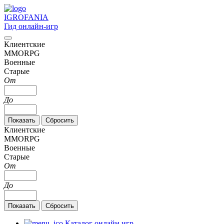
IGRO
FANIA
Гид онлайн-игр
Клиентские
MMORPG
Военные
Старые
От
До
Клиентские
MMORPG
Военные
Старые
От
До
Каталог онлайн игр