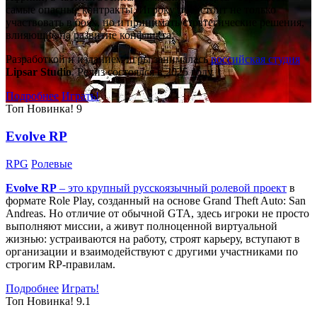
самые опасные контракты. Игроку предстоит не только
участвовать в боях, но и принимать стратегические решения,
влияющие на развитие конфликта.
Разработкой и изданием игры занималась
российская студия
Lipsar Studio
. Релиз состоялся в 2025 году.
Подробнее
Играть!
Топ
Новинка!
9
Evolve RP
RPG
Ролевые
Evolve RP
– это крупный русскоязычный
ролевой проект
в
формате Role Play, созданный на основе Grand Theft Auto: San
Andreas. Но отличие от обычной GTA, здесь игроки не просто
выполняют миссии, а живут полноценной виртуальной
жизнью: устраиваются на работу, строят карьеру, вступают в
организации и взаимодействуют с другими участниками по
строгим RP-правилам.
Подробнее
Играть!
Топ
Новинка!
9.1