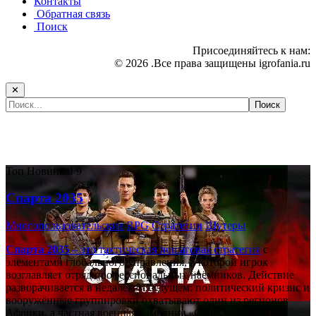
Контакты
Обратная связь
Поиск
Присоединяйтесь к нам:
© 2026 .Все права защищены igrofania.ru
✕
Самые популярные игры сегодня:
Топ
Новинка!
9
Спарта 2035
Многопользовательские
RPG
Стратегии
Шутеры
Спарта 2035
– это тактическая
пошаговая стратегия
с
элементами глобального управления, в которой игрок
возглавляет отряд профессиональных наёмников. Действие
разворачивается в недалёком будущем: политический кризис и
вооружённые группировки охватывают один из регионов
Африки, а частная военная компания «Спарта» берётся за