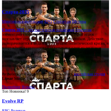
Топ
Новинка!
9
Спарта 2035
Многопользовательские
RPG
Стратегии
Шутеры
Спарта 2035
– это тактическая
пошаговая стратегия
с
элементами глобального управления, в которой игрок
возглавляет отряд профессиональных наёмников. Действие
разворачивается в недалёком будущем: политический кризис и
вооружённые группировки охватывают один из регионов
Африки, а частная военная компания «Спарта» берётся за
самые опасные контракты. Игроку предстоит не только
участвовать в боях, но и принимать стратегические решения,
влияющие на развитие конфликта.
Разработкой и изданием игры занималась
российская студия
Lipsar Studio
. Релиз состоялся в 2025 году.
Подробнее
Играть!
Топ
Новинка!
9
Evolve RP
RPG
Ролевые