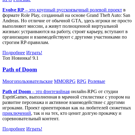
Evolve RP
– это крупный русскоязычный
ролевой проект
в
формате Role Play, созданный на основе Grand Theft Auto: San
Andreas. Но отличие от обычной GTA, здесь игроки не просто
выполняют миссии, а живут полноценной виртуальной
жизнью: устраиваются на работу, строят карьеру, вступают в
организации и взаимодействуют с другими участниками по
строгим RP-правилам.
Подробнее
Играть!
Топ
Новинка!
9.1
Path of Doom
Многопользовательские
MMORPG
RPG
Ролевые
Path of Doom
– это
фэнтезийная
онлайн-RPG от студии
EspritGames, выполненная в мрачной стилистике с упором на
развитие персонажа и активное взаимодействие с другими
игроками. Проект ориентирован как на любителей сюжетных
приключений
, так и на тех, кто ценит долгую прокачку и
соревновательный контент.
Подробнее
Играть!