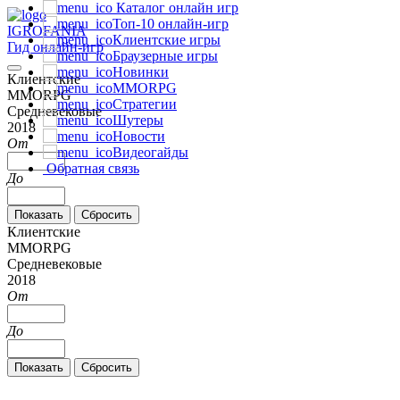
Каталог онлайн игр
Топ-10 онлайн-игр
IGRO
FANIA
Клиентские игры
Гид онлайн-игр
Браузерные игры
Новинки
Клиентские
MMORPG
MMORPG
Стратегии
Средневековые
Шутеры
2018
Новости
От
Видеогайды
Обратная связь
До
Клиентские
MMORPG
Средневековые
2018
От
До