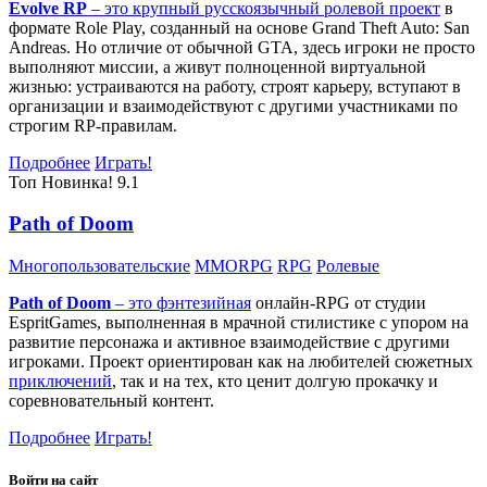
Evolve RP
– это крупный русскоязычный
ролевой проект
в
формате Role Play, созданный на основе Grand Theft Auto: San
Andreas. Но отличие от обычной GTA, здесь игроки не просто
выполняют миссии, а живут полноценной виртуальной
жизнью: устраиваются на работу, строят карьеру, вступают в
организации и взаимодействуют с другими участниками по
строгим RP-правилам.
Подробнее
Играть!
Топ
Новинка!
9.1
Path of Doom
Многопользовательские
MMORPG
RPG
Ролевые
Path of Doom
– это
фэнтезийная
онлайн-RPG от студии
EspritGames, выполненная в мрачной стилистике с упором на
развитие персонажа и активное взаимодействие с другими
игроками. Проект ориентирован как на любителей сюжетных
приключений
, так и на тех, кто ценит долгую прокачку и
соревновательный контент.
Подробнее
Играть!
Войти на сайт