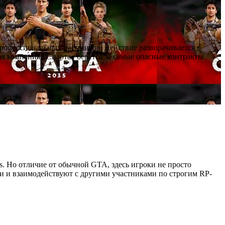
профессиональных наёмников. Действие разворачивается в
я компания «Спарта» берётся за самые опасные контракты.
as. Но отличие от обычной GTA, здесь игроки не просто
ии и взаимодействуют с другими участниками по строгим RP-