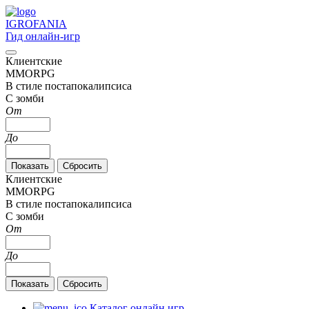
IGRO
FANIA
Гид онлайн-игр
Клиентские
MMORPG
В стиле постапокалипсиса
С зомби
От
До
Клиентские
MMORPG
В стиле постапокалипсиса
С зомби
От
До
Каталог онлайн игр