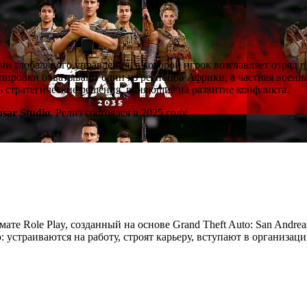
ми глобального управления, в которой игрок возглавляет отряд 
ировки охватывают один из регионов Африки, а частная военна
ть стратегические решения, влияющие на развитие конфликта.
psar Studio
. Релиз состоялся в 2025 году.
мате Role Play, созданный на основе Grand Theft Auto: San Andre
устраиваются на работу, строят карьеру, вступают в организац