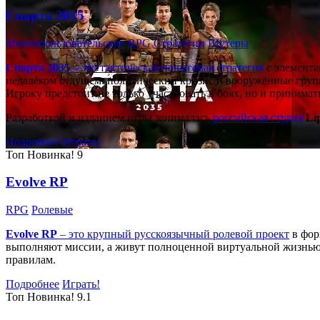
Спарта 2035
Многопользовательские
RPG
Стратегии
Шутеры
Спарта 2035
– это тактическая
пошаговая стратегия
с элемента
недалёком будущем: политический кризис и вооружённые групп
Игроку предстоит не только участвовать в боях, но и принима
Разработкой и изданием игры занималась
российская студия
Li
Подробнее
Играть!
Топ
Новинка!
9
Evolve RP
RPG
Ролевые
Evolve RP
– это крупный русскоязычный
ролевой проект
в фор
выполняют миссии, а живут полноценной виртуальной жизнью: 
правилам.
Подробнее
Играть!
Топ
Новинка!
9.1