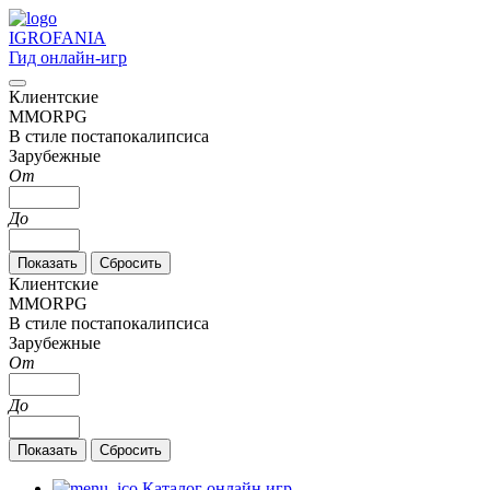
IGRO
FANIA
Гид онлайн-игр
Клиентские
MMORPG
В стиле постапокалипсиса
Зарубежные
От
До
Клиентские
MMORPG
В стиле постапокалипсиса
Зарубежные
От
До
Каталог онлайн игр