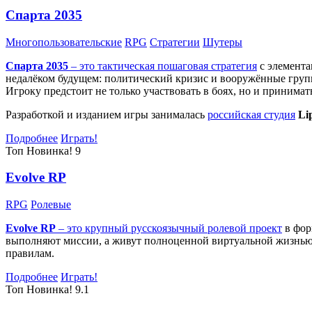
Спарта 2035
Многопользовательские
RPG
Стратегии
Шутеры
Спарта 2035
– это тактическая
пошаговая стратегия
с элемента
недалёком будущем: политический кризис и вооружённые групп
Игроку предстоит не только участвовать в боях, но и принима
Разработкой и изданием игры занималась
российская студия
Li
Подробнее
Играть!
Топ
Новинка!
9
Evolve RP
RPG
Ролевые
Evolve RP
– это крупный русскоязычный
ролевой проект
в фор
выполняют миссии, а живут полноценной виртуальной жизнью: 
правилам.
Подробнее
Играть!
Топ
Новинка!
9.1