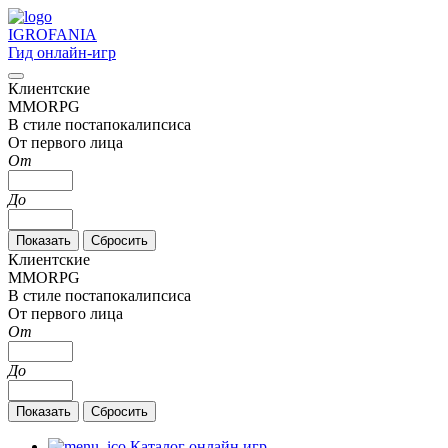
IGRO
FANIA
Гид онлайн-игр
Клиентские
MMORPG
В стиле постапокалипсиса
От первого лица
От
До
Клиентские
MMORPG
В стиле постапокалипсиса
От первого лица
От
До
Каталог онлайн игр