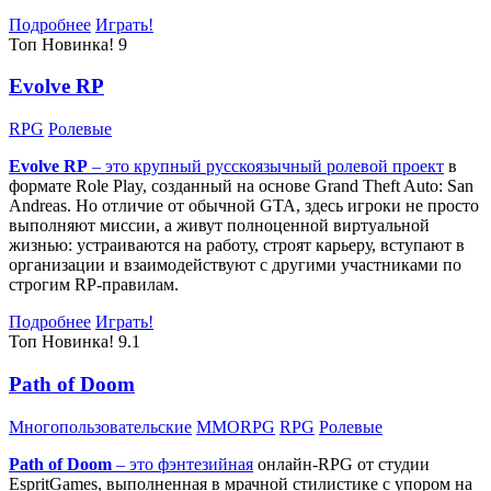
Подробнее
Играть!
Топ
Новинка!
9
Evolve RP
RPG
Ролевые
Evolve RP
– это крупный русскоязычный
ролевой проект
в
формате Role Play, созданный на основе Grand Theft Auto: San
Andreas. Но отличие от обычной GTA, здесь игроки не просто
выполняют миссии, а живут полноценной виртуальной
жизнью: устраиваются на работу, строят карьеру, вступают в
организации и взаимодействуют с другими участниками по
строгим RP-правилам.
Подробнее
Играть!
Топ
Новинка!
9.1
Path of Doom
Многопользовательские
MMORPG
RPG
Ролевые
Path of Doom
– это
фэнтезийная
онлайн-RPG от студии
EspritGames, выполненная в мрачной стилистике с упором на