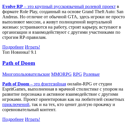
Evolve RP
– это крупный русскоязычный
ролевой проект
в
формате Role Play, созданный на основе Grand Theft Auto: San
Andreas. Но отличие от обычной GTA, здесь игроки не просто
выполняют миссии, а живут полноценной виртуальной
жизнью: устраиваются на работу, строят карьеру, вступают в
организации и взаимодействуют с другими участниками по
строгим RP-правилам.
Подробнее
Играть!
Топ
Новинка!
9.1
Path of Doom
Многопользовательские
MMORPG
RPG
Ролевые
Path of Doom
– это
фэнтезийная
онлайн-RPG от студии
EspritGames, выполненная в мрачной стилистике с упором на
развитие персонажа и активное взаимодействие с другими
игроками. Проект ориентирован как на любителей сюжетных
приключений
, так и на тех, кто ценит долгую прокачку и
соревновательный контент.
Подробнее
Играть!