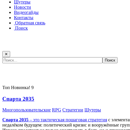
Шутеры
Новости
Видеогайды
Контакты
Обратная связь
Поиск
✕
Самые популярные игры сегодня:
Топ
Новинка!
9
Спарта 2035
Многопользовательские
RPG
Стратегии
Шутеры
Спарта 2035
– это тактическая
пошаговая стратегия
с элемента
недалёком будущем: политический кризис и вооружённые групп