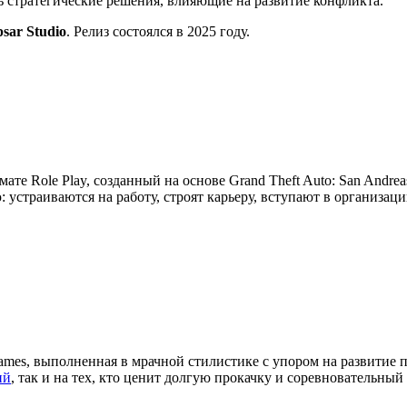
ть стратегические решения, влияющие на развитие конфликта.
psar Studio
. Релиз состоялся в 2025 году.
мате Role Play, созданный на основе Grand Theft Auto: San Andre
устраиваются на работу, строят карьеру, вступают в организац
ames, выполненная в мрачной стилистике с упором на развитие 
ий
, так и на тех, кто ценит долгую прокачку и соревновательный 