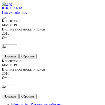
IGRO
FANIA
Гид онлайн-игр
Клиентские
MMORPG
В стиле постапокалипсиса
2016
От
До
Клиентские
MMORPG
В стиле постапокалипсиса
2016
От
До
Каталог онлайн игр