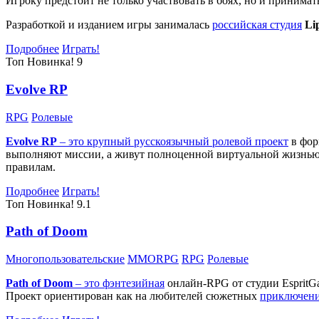
Игроку предстоит не только участвовать в боях, но и принима
Разработкой и изданием игры занималась
российская студия
Li
Подробнее
Играть!
Топ
Новинка!
9
Evolve RP
RPG
Ролевые
Evolve RP
– это крупный русскоязычный
ролевой проект
в фор
выполняют миссии, а живут полноценной виртуальной жизнью: 
правилам.
Подробнее
Играть!
Топ
Новинка!
9.1
Path of Doom
Многопользовательские
MMORPG
RPG
Ролевые
Path of Doom
– это
фэнтезийная
онлайн-RPG от студии EspritG
Проект ориентирован как на любителей сюжетных
приключен