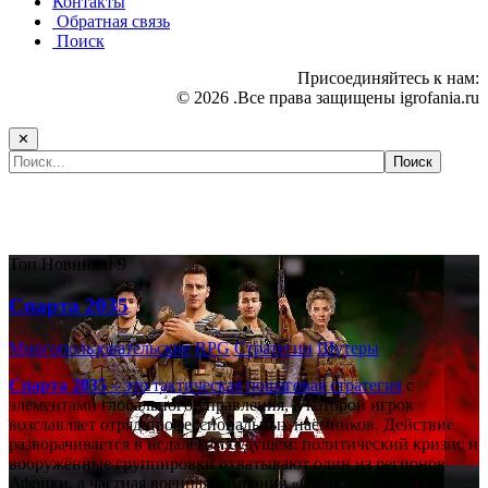
Контакты
Обратная связь
Поиск
Присоединяйтесь к нам:
© 2026 .Все права защищены igrofania.ru
✕
Самые популярные игры сегодня:
Топ
Новинка!
9
Спарта 2035
Многопользовательские
RPG
Стратегии
Шутеры
Спарта 2035
– это тактическая
пошаговая стратегия
с
элементами глобального управления, в которой игрок
возглавляет отряд профессиональных наёмников. Действие
разворачивается в недалёком будущем: политический кризис и
вооружённые группировки охватывают один из регионов
Африки, а частная военная компания «Спарта» берётся за