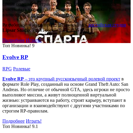
самые опасные контракты. Игроку предстоит не только
участвовать в боях, но и принимать стратегические решения,
влияющие на развитие конфликта.
Разработкой и изданием игры занималась
российская студия
Lipsar Studio
. Релиз состоялся в 2025 году.
Подробнее
Играть!
Топ
Новинка!
9
Evolve RP
RPG
Ролевые
Evolve RP
– это крупный русскоязычный
ролевой проект
в
формате Role Play, созданный на основе Grand Theft Auto: San
Andreas. Но отличие от обычной GTA, здесь игроки не просто
выполняют миссии, а живут полноценной виртуальной
жизнью: устраиваются на работу, строят карьеру, вступают в
организации и взаимодействуют с другими участниками по
строгим RP-правилам.
Подробнее
Играть!
Топ
Новинка!
9.1