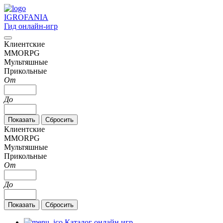
IGRO
FANIA
Гид онлайн-игр
Клиентские
MMORPG
Мультяшные
Прикольные
От
До
Клиентские
MMORPG
Мультяшные
Прикольные
От
До
Каталог онлайн игр