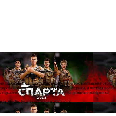
ми глобального управления, в которой игрок возглавляет отряд 
ировки охватывают один из регионов Африки, а частная военна
ть стратегические решения, влияющие на развитие конфликта.
psar Studio
. Релиз состоялся в 2025 году.