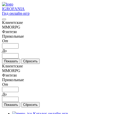
IGRO
FANIA
Гид онлайн-игр
Клиентские
MMORPG
Фэнтези
Прикольные
От
До
Клиентские
MMORPG
Фэнтези
Прикольные
От
До
Каталог онлайн игр