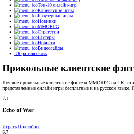
Топ-10 онлайн-игр
Клиентские игры
Браузерные игры
Новинки
MMORPG
Стратегии
Шутеры
Новости
Видеогайды
Обратная связь
Прикольные клиентские фэ
Лучшие прикольные клиентские фэнтези MMORPG на ПК, котор
представленные онлайн игры бесплатные и на русском языке. 
7.1
Echo of War
Играть
Подробнее
6.7