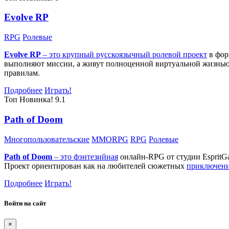
Evolve RP
RPG
Ролевые
Evolve RP
– это крупный русскоязычный
ролевой проект
в фор
выполняют миссии, а живут полноценной виртуальной жизнью: 
правилам.
Подробнее
Играть!
Топ
Новинка!
9.1
Path of Doom
Многопользовательские
MMORPG
RPG
Ролевые
Path of Doom
– это
фэнтезийная
онлайн-RPG от студии EspritG
Проект ориентирован как на любителей сюжетных
приключен
Подробнее
Играть!
Войти на сайт
×