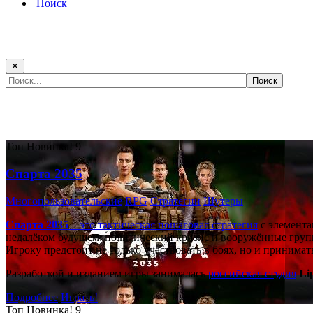
Поиск
✕
Самые популярные игры сегодня:
Топ
Новинка!
9
Спарта 2035
Многопользовательские
RPG
Стратегии
Шутеры
Спарта 2035
– это тактическая
пошаговая стратегия
с элемента
недалёком будущем: политический кризис и вооружённые групп
Игроку предстоит не только участвовать в боях, но и принима
Разработкой и изданием игры занималась
российская студия
Li
Подробнее
Играть!
Топ
Новинка!
9