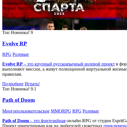
недалёком будущем: политический кризис и вооружённые групп
Игроку предстоит не только участвовать в боях, но и принима
Разработкой и изданием игры занималась
российская студия
Li
Подробнее
Играть!
Топ
Новинка!
9
Evolve RP
RPG
Ролевые
Evolve RP
– это крупный русскоязычный
ролевой проект
в фор
выполняют миссии, а живут полноценной виртуальной жизнью: 
правилам.
Подробнее
Играть!
Топ
Новинка!
9.1
Path of Doom
Многопользовательские
MMORPG
RPG
Ролевые
Path of Doom
– это
фэнтезийная
онлайн-RPG от студии EspritG
Проект ориентирован как на любителей сюжетных
приключен