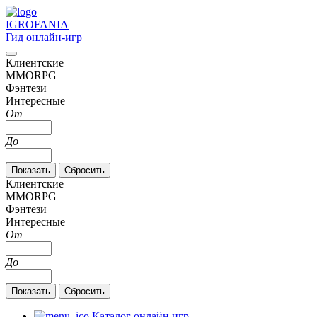
IGRO
FANIA
Гид онлайн-игр
Клиентские
MMORPG
Фэнтези
Интересные
От
До
Клиентские
MMORPG
Фэнтези
Интересные
От
До
Каталог онлайн игр