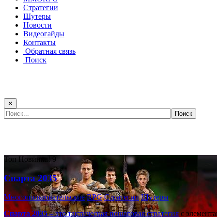
Стратегии
Шутеры
Новости
Видеогайды
Контакты
Обратная связь
Поиск
✕
Самые популярные игры сегодня:
Топ
Новинка!
9
Спарта 2035
Многопользовательские
RPG
Стратегии
Шутеры
Спарта 2035
– это тактическая
пошаговая стратегия
с элемента