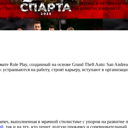
ировки охватывают один из регионов Африки, а частная военна
ть стратегические решения, влияющие на развитие конфликта.
psar Studio
. Релиз состоялся в 2025 году.
мате Role Play, созданный на основе Grand Theft Auto: San Andre
устраиваются на работу, строят карьеру, вступают в организац
ames, выполненная в мрачной стилистике с упором на развитие 
ий
, так и на тех, кто ценит долгую прокачку и соревновательный 