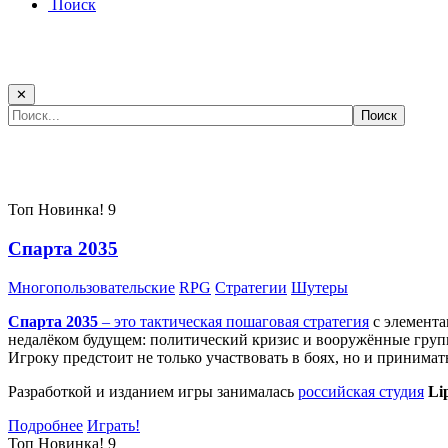
Поиск
✕
Самые популярные игры сегодня:
Топ
Новинка!
9
Спарта 2035
Многопользовательские
RPG
Стратегии
Шутеры
Спарта 2035
– это тактическая
пошаговая стратегия
с элемента
недалёком будущем: политический кризис и вооружённые групп
Игроку предстоит не только участвовать в боях, но и принима
Разработкой и изданием игры занималась
российская студия
Li
Подробнее
Играть!
Топ
Новинка!
9