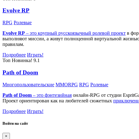
Evolve RP
RPG
Ролевые
Evolve RP
– это крупный русскоязычный
ролевой проект
в фор
выполняют миссии, а живут полноценной виртуальной жизнью: 
правилам.
Подробнее
Играть!
Топ
Новинка!
9.1
Path of Doom
Многопользовательские
MMORPG
RPG
Ролевые
Path of Doom
– это
фэнтезийная
онлайн-RPG от студии EspritG
Проект ориентирован как на любителей сюжетных
приключен
Подробнее
Играть!
Войти на сайт
×