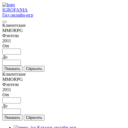
IGRO
FANIA
Гид онлайн-игр
Клиентские
MMORPG
Фэнтези
2011
От
До
Клиентские
MMORPG
Фэнтези
2011
От
До
Каталог онлайн игр