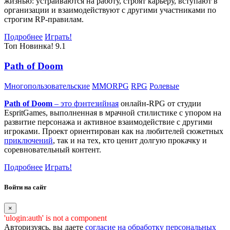
жизнью: устраиваются на работу, строят карьеру, вступают в
организации и взаимодействуют с другими участниками по
строгим RP-правилам.
Подробнее
Играть!
Топ
Новинка!
9.1
Path of Doom
Многопользовательские
MMORPG
RPG
Ролевые
Path of Doom
– это
фэнтезийная
онлайн-RPG от студии
EspritGames, выполненная в мрачной стилистике с упором на
развитие персонажа и активное взаимодействие с другими
игроками. Проект ориентирован как на любителей сюжетных
приключений
, так и на тех, кто ценит долгую прокачку и
соревновательный контент.
Подробнее
Играть!
Войти на сайт
×
'ulogin:auth' is not a component
Авторизуясь, вы даете
согласие на обработку персональных