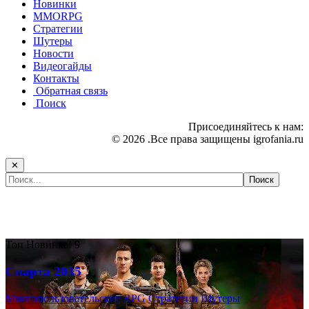
Новинки
MMORPG
Стратегии
Шутеры
Новости
Видеогайды
Контакты
Обратная связь
Поиск
Присоединяйтесь к нам:
© 2026 .Все права защищены igrofania.ru
✕
Самые популярные игры сегодня:
Топ
Новинка!
9
Спарта 2035
Многопользовательские
RPG
Стратегии
Шутеры