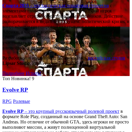
Спарта 2035
– это тактическая
пошаговая стратегия
с
элементами глобального управления, в которой игрок
возглавляет отряд профессиональных наёмников. Действие
разворачивается в недалёком будущем: политический кризис и
вооружённые группировки охватывают один из регионов
Африки, а частная военная компания «Спарта» берётся за
самые опасные контракты. Игроку предстоит не только
участвовать в боях, но и принимать стратегические решения,
влияющие на развитие конфликта.
Разработкой и изданием игры занималась
российская студия
Lipsar Studio
. Релиз состоялся в 2025 году.
Подробнее
Играть!
Топ
Новинка!
9
Evolve RP
RPG
Ролевые
Evolve RP
– это крупный русскоязычный
ролевой проект
в
формате Role Play, созданный на основе Grand Theft Auto: San
Andreas. Но отличие от обычной GTA, здесь игроки не просто
выполняют миссии, а живут полноценной виртуальной