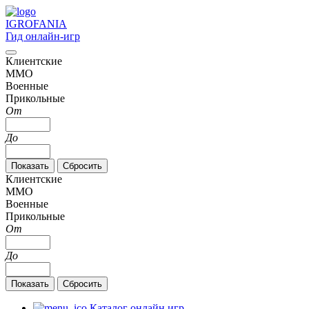
IGRO
FANIA
Гид онлайн-игр
Клиентские
MMO
Военные
Прикольные
От
До
Клиентские
MMO
Военные
Прикольные
От
До
Каталог онлайн игр