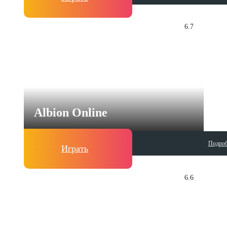
6.7
Albion Online
Подроб
Играть
6.6