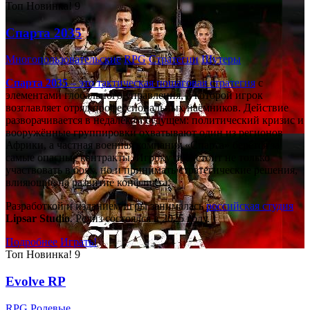
Топ
Новинка!
9
Спарта 2035
Многопользовательские
RPG
Стратегии
Шутеры
Спарта 2035
– это тактическая
пошаговая стратегия
с
элементами глобального управления, в которой игрок
возглавляет отряд профессиональных наёмников. Действие
разворачивается в недалёком будущем: политический кризис и
вооружённые группировки охватывают один из регионов
Африки, а частная военная компания «Спарта» берётся за
самые опасные контракты. Игроку предстоит не только
участвовать в боях, но и принимать стратегические решения,
влияющие на развитие конфликта.
Разработкой и изданием игры занималась
российская студия
Lipsar Studio
. Релиз состоялся в 2025 году.
Подробнее
Играть!
Топ
Новинка!
9
Evolve RP
RPG
Ролевые