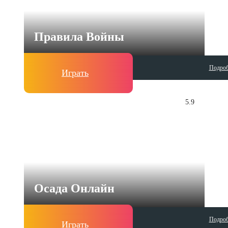
Правила Войны
Подроб
Играть
5.9
Осада Онлайн
Подроб
Играть