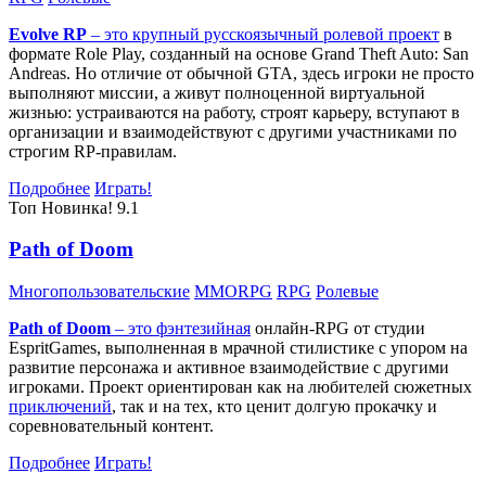
Evolve RP
– это крупный русскоязычный
ролевой проект
в
формате Role Play, созданный на основе Grand Theft Auto: San
Andreas. Но отличие от обычной GTA, здесь игроки не просто
выполняют миссии, а живут полноценной виртуальной
жизнью: устраиваются на работу, строят карьеру, вступают в
организации и взаимодействуют с другими участниками по
строгим RP-правилам.
Подробнее
Играть!
Топ
Новинка!
9.1
Path of Doom
Многопользовательские
MMORPG
RPG
Ролевые
Path of Doom
– это
фэнтезийная
онлайн-RPG от студии
EspritGames, выполненная в мрачной стилистике с упором на
развитие персонажа и активное взаимодействие с другими
игроками. Проект ориентирован как на любителей сюжетных
приключений
, так и на тех, кто ценит долгую прокачку и
соревновательный контент.
Подробнее
Играть!