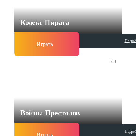
Кодекс Пирата
Подроб
Играть
7.4
Войны Престолов
Подроб
Играть