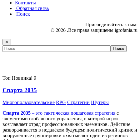
Контакты
Обратная связь
Поиск
Присоединяйтесь к нам:
© 2026 .Все права защищены igrofania.ru
✕
Самые популярные игры сегодня:
Топ
Новинка!
9
Спарта 2035
Многопользовательские
RPG
Стратегии
Шутеры
Спарта 2035
– это тактическая
пошаговая стратегия
с
элементами глобального управления, в которой игрок
возглавляет отряд профессиональных наёмников. Действие
разворачивается в недалёком будущем: политический кризис и
вооружённые группировки охватывают один из регионов