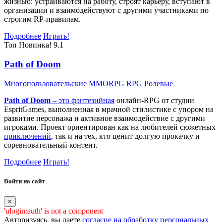
жизнью: устраиваются на работу, строят карьеру, вступают в
организации и взаимодействуют с другими участниками по
строгим RP-правилам.
Подробнее
Играть!
Топ
Новинка!
9.1
Path of Doom
Многопользовательские
MMORPG
RPG
Ролевые
Path of Doom
– это
фэнтезийная
онлайн-RPG от студии
EspritGames, выполненная в мрачной стилистике с упором на
развитие персонажа и активное взаимодействие с другими
игроками. Проект ориентирован как на любителей сюжетных
приключений
, так и на тех, кто ценит долгую прокачку и
соревновательный контент.
Подробнее
Играть!
Войти на сайт
×
'ulogin:auth' is not a component
Авторизуясь, вы даете
согласие на обработку персональных