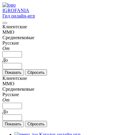
IGRO
FANIA
Гид онлайн-игр
Клиентские
MMO
Средневековые
Русские
От
До
Клиентские
MMO
Средневековые
Русские
От
До
Каталог онлайн игр