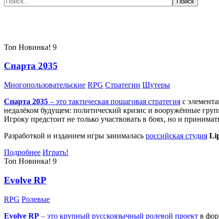
Самые популярные игры сегодня:
Топ
Новинка!
9
Спарта 2035
Многопользовательские
RPG
Стратегии
Шутеры
Спарта 2035
– это тактическая
пошаговая стратегия
с элемента
недалёком будущем: политический кризис и вооружённые групп
Игроку предстоит не только участвовать в боях, но и принима
Разработкой и изданием игры занималась
российская студия
Li
Подробнее
Играть!
Топ
Новинка!
9
Evolve RP
RPG
Ролевые
Evolve RP
– это крупный русскоязычный
ролевой проект
в фор