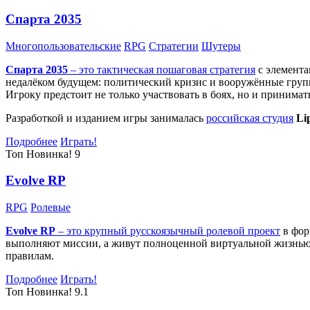
Спарта 2035
Многопользовательские
RPG
Стратегии
Шутеры
Спарта 2035
– это тактическая
пошаговая стратегия
с элемента
недалёком будущем: политический кризис и вооружённые групп
Игроку предстоит не только участвовать в боях, но и принима
Разработкой и изданием игры занималась
российская студия
Li
Подробнее
Играть!
Топ
Новинка!
9
Evolve RP
RPG
Ролевые
Evolve RP
– это крупный русскоязычный
ролевой проект
в фор
выполняют миссии, а живут полноценной виртуальной жизнью: 
правилам.
Подробнее
Играть!
Топ
Новинка!
9.1