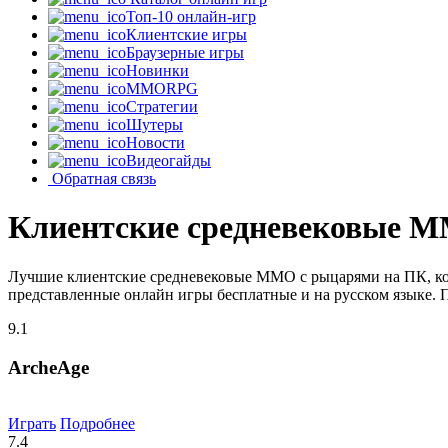
Топ-10 онлайн-игр
Клиентские игры
Браузерные игры
Новинки
MMORPG
Стратегии
Шутеры
Новости
Видеогайды
Обратная связь
Клиентские средневековые 
Лучшие клиентские средневековые MMO с рыцарями на ПК, кот
представленные онлайн игры бесплатные и на русском языке. 
9.1
ArcheAge
Играть
Подробнее
7.4