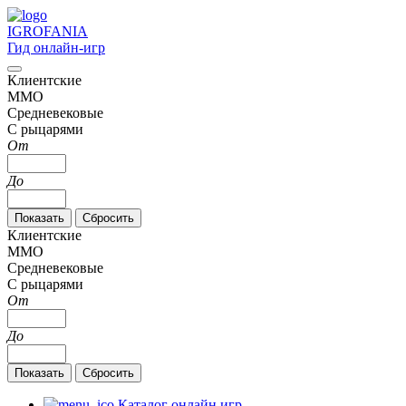
IGRO
FANIA
Гид онлайн-игр
Клиентские
MMO
Средневековые
С рыцарями
От
До
Клиентские
MMO
Средневековые
С рыцарями
От
До
Каталог онлайн игр