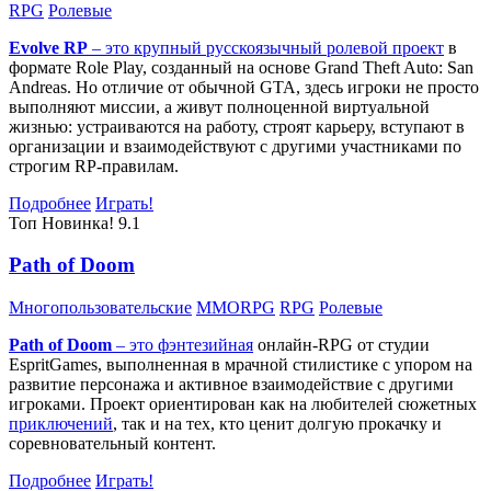
RPG
Ролевые
Evolve RP
– это крупный русскоязычный
ролевой проект
в
формате Role Play, созданный на основе Grand Theft Auto: San
Andreas. Но отличие от обычной GTA, здесь игроки не просто
выполняют миссии, а живут полноценной виртуальной
жизнью: устраиваются на работу, строят карьеру, вступают в
организации и взаимодействуют с другими участниками по
строгим RP-правилам.
Подробнее
Играть!
Топ
Новинка!
9.1
Path of Doom
Многопользовательские
MMORPG
RPG
Ролевые
Path of Doom
– это
фэнтезийная
онлайн-RPG от студии
EspritGames, выполненная в мрачной стилистике с упором на
развитие персонажа и активное взаимодействие с другими
игроками. Проект ориентирован как на любителей сюжетных
приключений
, так и на тех, кто ценит долгую прокачку и
соревновательный контент.
Подробнее
Играть!