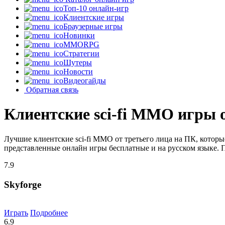
Топ-10 онлайн-игр
Клиентские игры
Браузерные игры
Новинки
MMORPG
Стратегии
Шутеры
Новости
Видеогайды
Обратная связь
Клиентские sci-fi MMO игры о
Лучшие клиентские sci-fi MMO от третьего лица на ПК, котор
представленные онлайн игры бесплатные и на русском языке. 
7.9
Skyforge
Играть
Подробнее
6.9