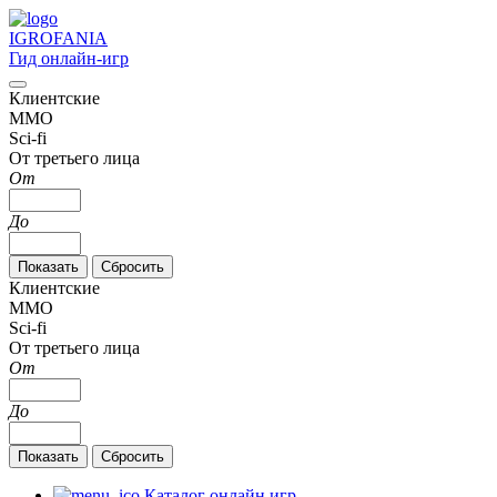
IGRO
FANIA
Гид онлайн-игр
Клиентские
MMO
Sci-fi
От третьего лица
От
До
Клиентские
MMO
Sci-fi
От третьего лица
От
До
Каталог онлайн игр