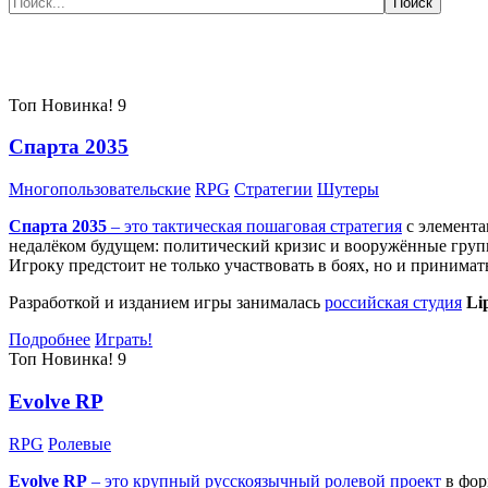
Самые популярные игры сегодня:
Топ
Новинка!
9
Спарта 2035
Многопользовательские
RPG
Стратегии
Шутеры
Спарта 2035
– это тактическая
пошаговая стратегия
с элемента
недалёком будущем: политический кризис и вооружённые групп
Игроку предстоит не только участвовать в боях, но и принима
Разработкой и изданием игры занималась
российская студия
Li
Подробнее
Играть!
Топ
Новинка!
9
Evolve RP
RPG
Ролевые
Evolve RP
– это крупный русскоязычный
ролевой проект
в фор