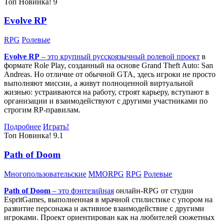
Топ
Новинка!
9
Evolve RP
RPG
Ролевые
Evolve RP
– это крупный русскоязычный
ролевой проект
в
формате Role Play, созданный на основе Grand Theft Auto: San
Andreas. Но отличие от обычной GTA, здесь игроки не просто
выполняют миссии, а живут полноценной виртуальной
жизнью: устраиваются на работу, строят карьеру, вступают в
организации и взаимодействуют с другими участниками по
строгим RP-правилам.
Подробнее
Играть!
Топ
Новинка!
9.1
Path of Doom
Многопользовательские
MMORPG
RPG
Ролевые
Path of Doom
– это
фэнтезийная
онлайн-RPG от студии
EspritGames, выполненная в мрачной стилистике с упором на
развитие персонажа и активное взаимодействие с другими
игроками. Проект ориентирован как на любителей сюжетных