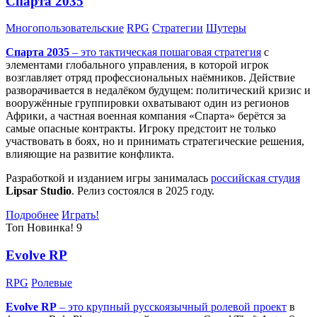
Спарта 2035
Многопользовательские
RPG
Стратегии
Шутеры
Спарта 2035
– это тактическая
пошаговая стратегия
с
элементами глобального управления, в которой игрок
возглавляет отряд профессиональных наёмников. Действие
разворачивается в недалёком будущем: политический кризис и
вооружённые группировки охватывают один из регионов
Африки, а частная военная компания «Спарта» берётся за
самые опасные контракты. Игроку предстоит не только
участвовать в боях, но и принимать стратегические решения,
влияющие на развитие конфликта.
Разработкой и изданием игры занималась
российская студия
Lipsar Studio
. Релиз состоялся в 2025 году.
Подробнее
Играть!
Топ
Новинка!
9
Evolve RP
RPG
Ролевые
Evolve RP
– это крупный русскоязычный
ролевой проект
в