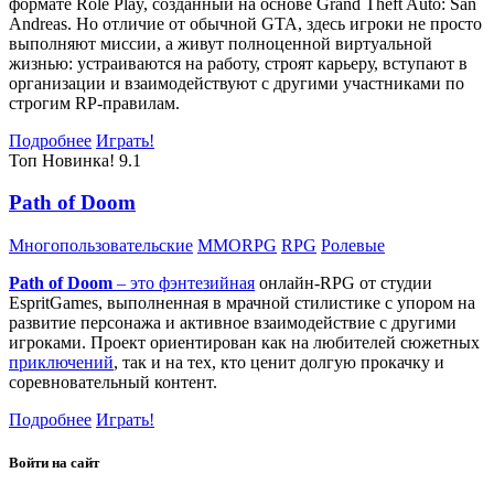
формате Role Play, созданный на основе Grand Theft Auto: San
Andreas. Но отличие от обычной GTA, здесь игроки не просто
выполняют миссии, а живут полноценной виртуальной
жизнью: устраиваются на работу, строят карьеру, вступают в
организации и взаимодействуют с другими участниками по
строгим RP-правилам.
Подробнее
Играть!
Топ
Новинка!
9.1
Path of Doom
Многопользовательские
MMORPG
RPG
Ролевые
Path of Doom
– это
фэнтезийная
онлайн-RPG от студии
EspritGames, выполненная в мрачной стилистике с упором на
развитие персонажа и активное взаимодействие с другими
игроками. Проект ориентирован как на любителей сюжетных
приключений
, так и на тех, кто ценит долгую прокачку и
соревновательный контент.
Подробнее
Играть!
Войти на сайт