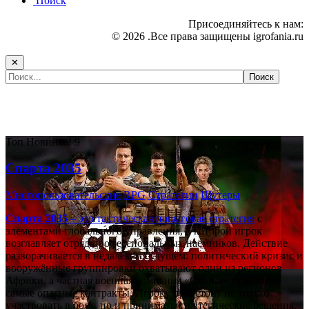
Поиск
Присоединяйтесь к нам:
© 2026 .Все права защищены igrofania.ru
✕
Самые популярные игры сегодня:
Топ
Новинка!
9
Спарта 2035
Многопользовательские
RPG
Стратегии
Шутеры
Спарта 2035
– это тактическая
пошаговая стратегия
с
элементами глобального управления, в которой игрок
возглавляет отряд профессиональных наёмников. Действие
разворачивается в недалёком будущем: политический кризис и
вооружённые группировки охватывают один из регионов
Африки, а частная военная компания «Спарта» берётся за
самые опасные контракты. Игроку предстоит не только
участвовать в боях, но и принимать стратегические решения,