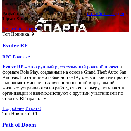
влияющие на развитие конфликта.
Разработкой и изданием игры занималась
российская студия
Lipsar Studio
. Релиз состоялся в 2025 году.
Подробнее
Играть!
Топ
Новинка!
9
Evolve RP
RPG
Ролевые
Evolve RP
– это крупный русскоязычный
ролевой проект
в
формате Role Play, созданный на основе Grand Theft Auto: San
Andreas. Но отличие от обычной GTA, здесь игроки не просто
выполняют миссии, а живут полноценной виртуальной
жизнью: устраиваются на работу, строят карьеру, вступают в
организации и взаимодействуют с другими участниками по
строгим RP-правилам.
Подробнее
Играть!
Топ
Новинка!
9.1
Path of Doom