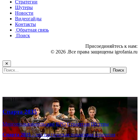
Стратегии
Шутеры
Новости
Видеогайды
Контакты
Обратная связь
Поиск
Присоединяйтесь к нам:
© 2026 .Все права защищены igrofania.ru
✕
Самые популярные игры сегодня:
Топ
Новинка!
9
Спарта 2035
Многопользовательские
RPG
Стратегии
Шутеры
Спарта 2035
– это тактическая
пошаговая стратегия
с