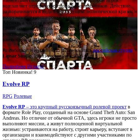
элементами глобального управления, в которой игрок
возглавляет отряд профессиональных наёмников. Действие
разворачивается в недалёком будущем: политический кризис и
вооружённые группировки охватывают один из регионов
Африки, а частная военная компания «Спарта» берётся за
самые опасные контракты. Игроку предстоит не только
участвовать в боях, но и принимать стратегические решения,
влияющие на развитие конфликта.
Разработкой и изданием игры занималась
российская студия
Lipsar Studio
. Релиз состоялся в 2025 году.
Подробнее
Играть!
Топ
Новинка!
9
Evolve RP
RPG
Ролевые
Evolve RP
– это крупный русскоязычный
ролевой проект
в
формате Role Play, созданный на основе Grand Theft Auto: San
Andreas. Но отличие от обычной GTA, здесь игроки не просто
выполняют миссии, а живут полноценной виртуальной
жизнью: устраиваются на работу, строят карьеру, вступают в
организации и взаимодействуют с другими участниками по