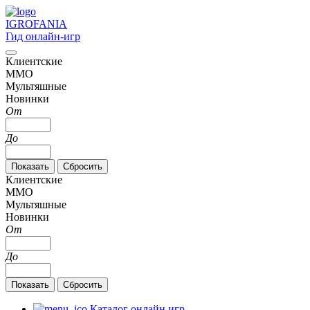
IGRO
FANIA
Гид онлайн-игр
Клиентские
MMO
Мультяшные
Новинки
От
До
Клиентские
MMO
Мультяшные
Новинки
От
До
Каталог онлайн игр