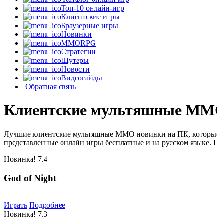
Топ-10 онлайн-игр
Клиентские игры
Браузерные игры
Новинки
MMORPG
Стратегии
Шутеры
Новости
Видеогайды
Обратная связь
Клиентские мультяшные MM
Лучшие клиентские мультяшные MMO новинки на ПК, которые з
представленные онлайн игры бесплатные и на русском языке. 
Новинка!
7.4
God of Night
Играть
Подробнее
Новинка!
7.3