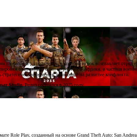
ми глобального управления, в которой игрок возглавляет отряд 
ировки охватывают один из регионов Африки, а частная военна
ть стратегические решения, влияющие на развитие конфликта.
psar Studio
. Релиз состоялся в 2025 году.
мате Role Play, созданный на основе Grand Theft Auto: San Andre