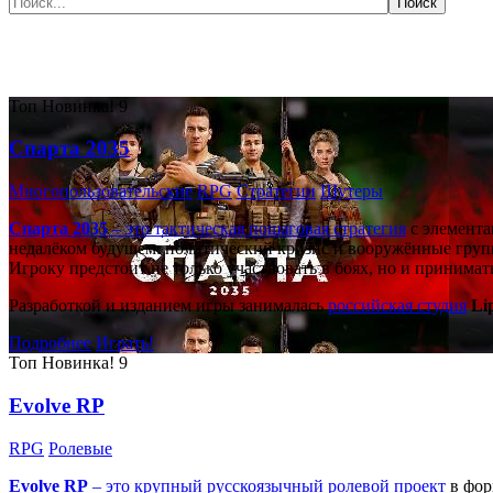
Самые популярные игры сегодня:
Топ
Новинка!
9
Спарта 2035
Многопользовательские
RPG
Стратегии
Шутеры
Спарта 2035
– это тактическая
пошаговая стратегия
с элемента
недалёком будущем: политический кризис и вооружённые групп
Игроку предстоит не только участвовать в боях, но и принима
Разработкой и изданием игры занималась
российская студия
Li
Подробнее
Играть!
Топ
Новинка!
9
Evolve RP
RPG
Ролевые
Evolve RP
– это крупный русскоязычный
ролевой проект
в фор